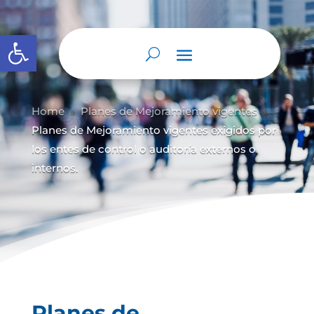
Abrir barra de herramientas
Home
Planes de Mejoramiento vigentes
9
9
Planes de Mejoramiento vigentes exigidos por
los entes de control o auditoría externos o
internos.
Planes de