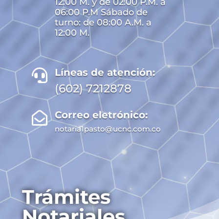
12:00 M. y de 02:00 P.M. a
06:00 P.M Sábado de
turno: de 08:00 A.M. a
12:00 M.
Líneas de atención:

(602) 7212878
Correo eletrónico:

notaria1pasto@ucnc.com.co
Trámites
Notariales