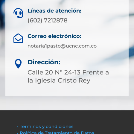
Líneas de atención:

(602) 7212878
Correo electrónico:

notaria1pasto@ucnc.com.co
Dirección:

Calle 20 N° 24-13 Frente a
la Iglesia Cristo Rey
• Términos y condiciones
• Política de Tratamiento de Datos