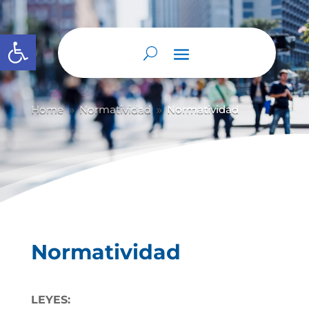
Abrir barra de herramientas
Home
Normatividad
Normatividad
9
9
Normatividad
LEYES: