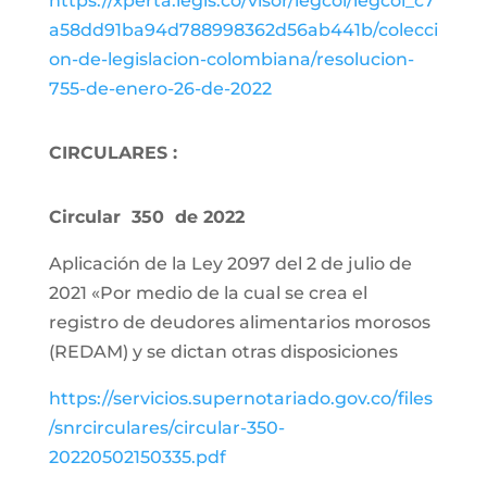
https://xperta.legis.co/visor/legcol/legcol_c7
a58dd91ba94d788998362d56ab441b/colecci
on-de-legislacion-colombiana/resolucion-
755-de-enero-26-de-2022
CIRCULARES :
Circular 350 de 2022
Aplicación de la Ley 2097 del 2 de julio de
2021 «Por medio de la cual se crea el
registro de deudores alimentarios morosos
(REDAM) y se dictan otras disposiciones
https://servicios.supernotariado.gov.co/files
/snrcirculares/circular-350-
20220502150335.pdf