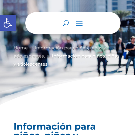
Abrir barra de herramientas
Home
Información para niños, niñas y
9
adolescentes.
Información para niños, niñas
9
y adolescentes
Información para