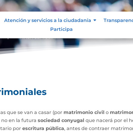
Atención y servicios a la ciudadanía
Transparen
Participa
Capitulaciones Matrimoniales
9
rimoniales
as que se van a casar (por
matrimonio civil
o
matrimon
o no en la futura
sociedad conyugal
que nacerá por el h
tario por
escritura pública
, antes de contraer matrimo