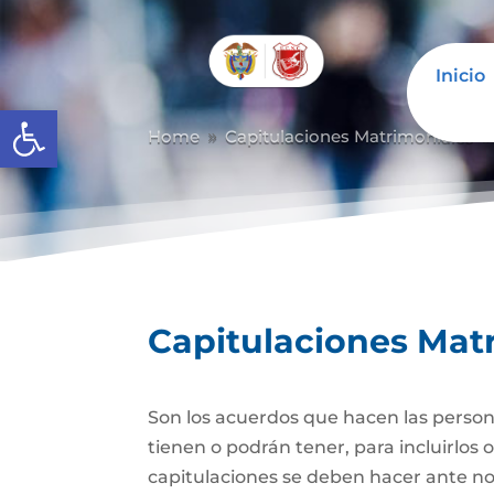
Inicio
Abrir barra de herramientas
Home
Capitulaciones Matrimoniales
9
Capitulaciones Mat
Son los acuerdos que hacen las person
tienen o podrán tener, para incluirlos 
capitulaciones se deben hacer ante no