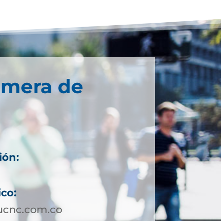
imera de
ión:
ico:
ucnc.com.co