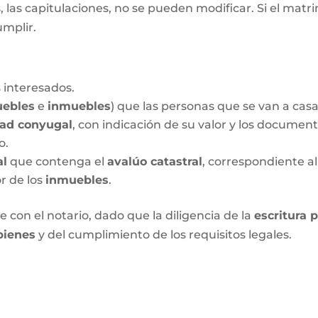
las capitulaciones, no se pueden modificar. Si el matrim
umplir.
 interesados.
ebles
e
inmuebles
) que las personas que se van a cas
dad conyugal
, con indicación de su valor y los documen
o.
al
que contenga el
avalúo catastral
, correspondiente al
or de los
inmuebles
.
 con el notario, dado que la diligencia de la
escritura 
bienes
y del cumplimiento de los requisitos legales.