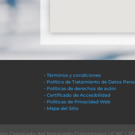
• Términos y condiciones
• Política de Tratamiento de Datos Pers
• Políticas de derechos de autor
• Certificado de Accesibilidad
• Políticas de Privacidad Web
• Mapa del Sitio
ón Colegiada del Notariado Colombiano UCNC | 20