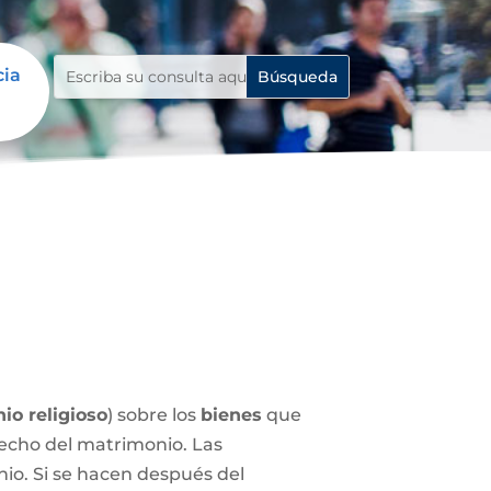
cia
io religioso
) sobre los
bienes
que
echo del matrimonio. Las
nio. Si se hacen después del