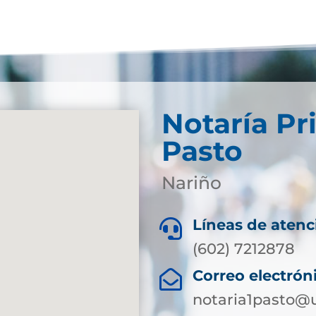
Notaría Pr
Pasto
Nariño
Líneas de atenc

(602) 7212878
Correo electrón

notaria1pasto@