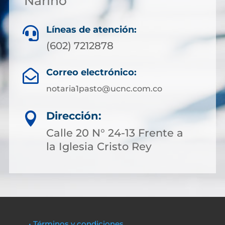
Nariño
Líneas de atención:

(602) 7212878
Correo electrónico:

notaria1pasto@ucnc.com.co
Dirección:

Calle 20 N° 24-13 Frente a
la Iglesia Cristo Rey
• Términos y condiciones