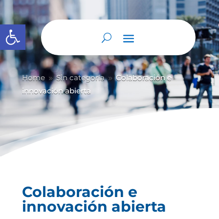
Abrir barra de herramientas
Home
Sin categoría
Colaboración e
9
9
innovación abierta
Colaboración e
innovación abierta