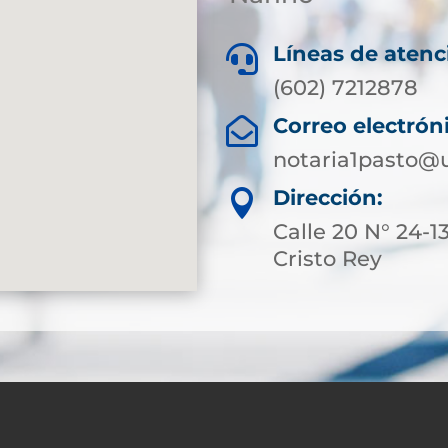
Líneas de atenc

(602) 7212878
Correo electrón

notaria1pasto@
Dirección:

Calle 20 N° 24-13
Cristo Rey