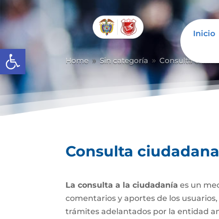
Inicio
Abrir barra de herramientas
Home
Sin categoría
Consulta ciuda
9
9
Consulta ciudadan
La consulta a la ciudadanía
es un mec
comentarios y aportes de los usuarios,
trámites adelantados por la entidad a