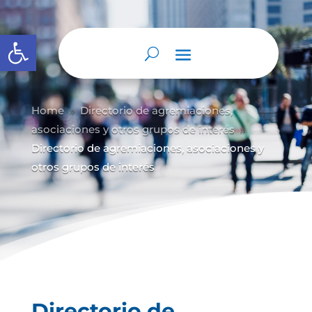
Abrir barra de herramientas
Home
Directorio de agremiaciones,
9
asociaciones y otros grupos de interés
9
Directorio de agremiaciones, asociaciones y
otros grupos de interés
Directorio de