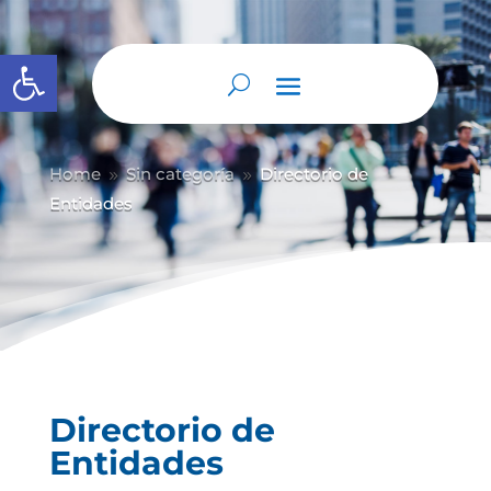
Abrir barra de herramientas
Home
Sin categoría
Directorio de
9
9
Entidades
Directorio de
Entidades