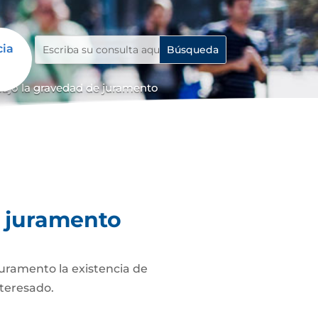
cia
bajo la gravedad de juramento
e juramento
juramento la existencia de
nteresado.