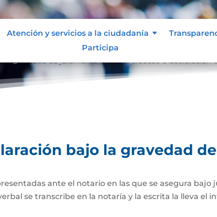
Atención y servicios a la ciudadanía
Transparen
Participa
o la gravedad de juramento
Extra-proceso o declaración 
9
laración bajo la gravedad d
presentadas ante el notario en las que se asegura bajo 
al se transcribe en la notaría y la escrita la lleva el i