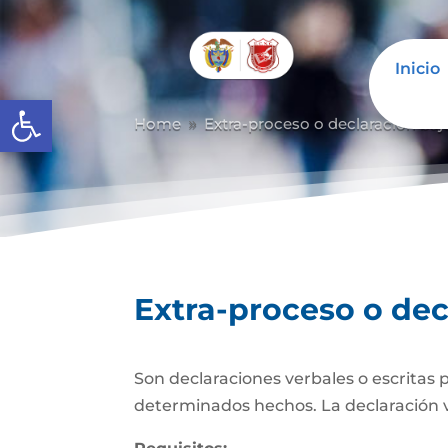
Inicio
Abrir barra de herramientas
Home
Extra-proceso o declaración baj
9
Extra-proceso o dec
Son declaraciones verbales o escritas 
determinados hechos. La declaración verb