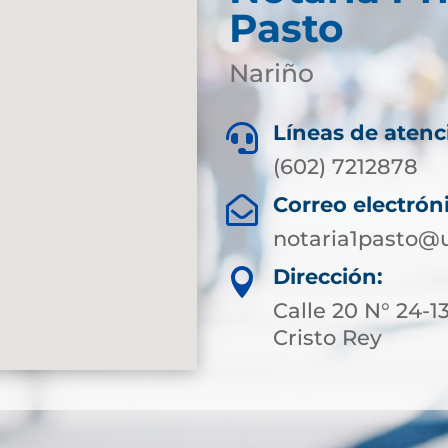
Pasto
Nariño
Líneas de atenc

(602) 7212878
Correo electrón

notaria1pasto@
Dirección:

Calle 20 N° 24-13
Cristo Rey