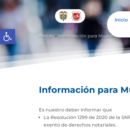
Inicio
Abrir barra de herramientas
Home
Información para Mujeres.
In
9
9
Información para M
Es nuestro deber informar que
La Resolución 1299 de 2020 de la SNR
exento de derech