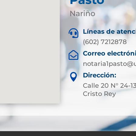
Nariño
Líneas de atenc

(602) 7212878
Correo electrón

notaria1pasto@
Dirección:

Calle 20 N° 24-13
Cristo Rey