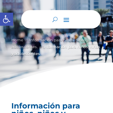
Abrir barra de herramientas
Home
Información para niños, niñas y
9
adolescentes.
Información para niños, niñas
9
y adolescentes
Información para