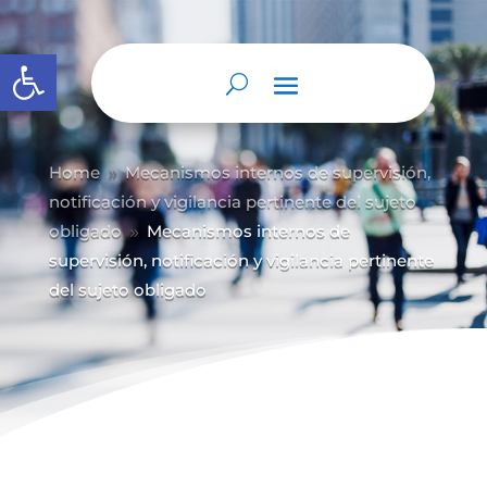
Abrir barra de herramientas
Home
Mecanismos internos de supervisión,
9
notificación y vigilancia pertinente del sujeto
obligado
Mecanismos internos de
9
supervisión, notificación y vigilancia pertinente
del sujeto obligado