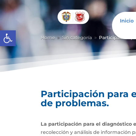
Inicio
Abrir barra de herramientas
Home
Sin categoría
Participación p
9
9
Participación para 
de problemas.
La participación para el diagnóstico 
recolección y análisis de información p