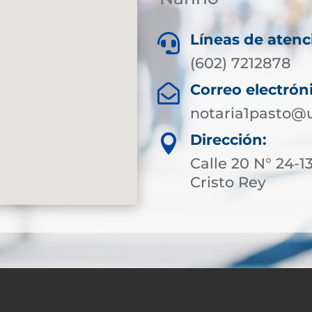
Líneas de atenc

(602) 7212878
Correo electrón

notaria1pasto@
Dirección:

Calle 20 N° 24-13
Cristo Rey