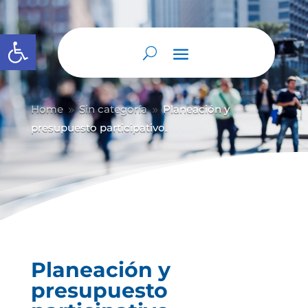
Abrir barra de herramientas
Home
Sin categoría
Planeación y
9
9
presupuesto participativo.
Planeación y
presupuesto