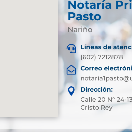
Notaría Pr
Pasto
Nariño
Líneas de atenc

(602) 7212878
Correo electrón

notaria1pasto@
Dirección:

Calle 20 N° 24-13
Cristo Rey