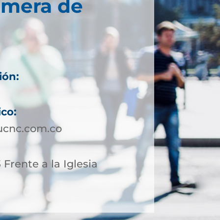
imera de
ión:
ico:
ucnc.com.co
 Frente a la Iglesia