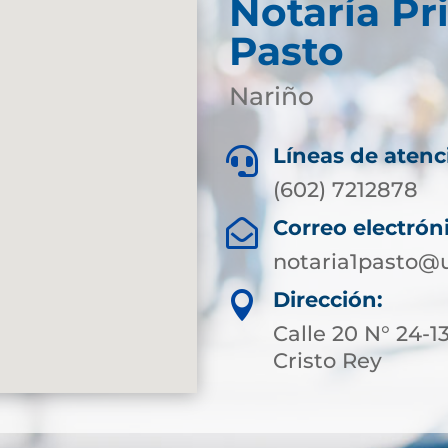
Notaría Pr
Pasto
Nariño
Líneas de atenc

(602) 7212878
Correo electrón

notaria1pasto@
Dirección:

Calle 20 N° 24-13
Cristo Rey