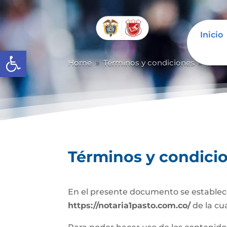
Inicio
Abrir barra de herramientas
Home
Términos y condiciones
Térm
9
9
Términos y condici
En el presente documento se establece
https://notaria1pasto.com.co/
de la cu