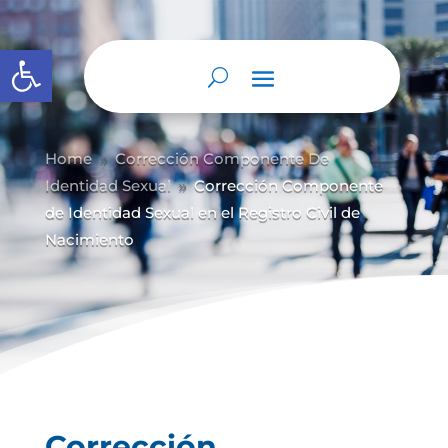
Abrir barra de herramientas
Home
Corrección Componente De
9
Identidad Sexual
Corrección Componente
9
de Identidad Sexual en el Registro Civil de
Nacimiento
Corrección