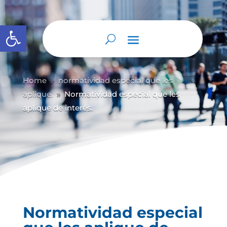
Abrir barra de herramientas
Home
normatividad especial que les
9
aplique.
Normatividad especial que les
9
aplique de interés.
Normatividad especial