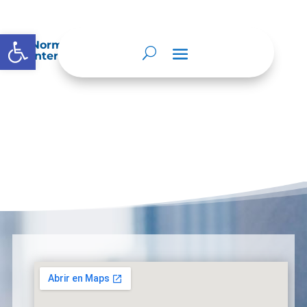
Abrir barra de herramientas
Normatividad especial que les aplique de
interés.