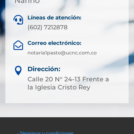
Nariño
Líneas de atención:

(602) 7212878
Correo electrónico:

notaria1pasto@ucnc.com.co
Dirección:

Calle 20 N° 24-13 Frente a
la Iglesia Cristo Rey
• Términos y condiciones