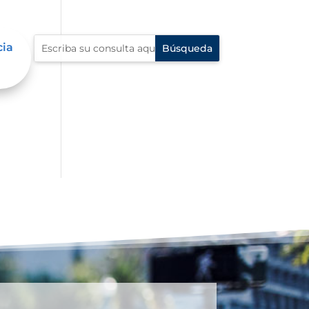
cia
 en