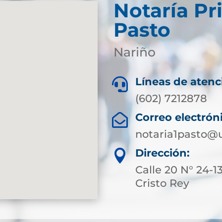
Notaría Pr
Pasto
Nariño
Líneas de atenc

(602) 7212878
Correo electrón

notaria1pasto@
Dirección:

Calle 20 N° 24-13
Cristo Rey