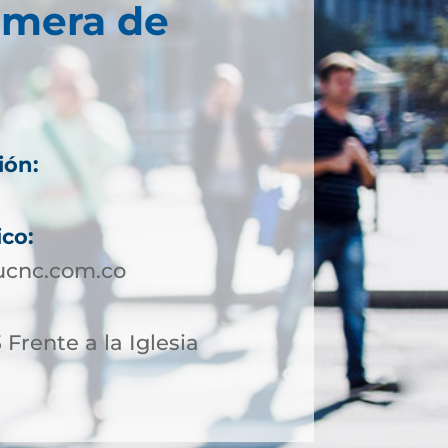
imera de
ión:
ico:
ucnc.com.co
 Frente a la Iglesia