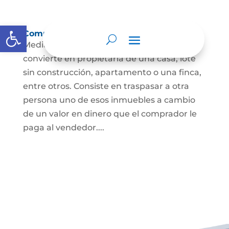
Abrir barra de herramientas
Compraventa de inmuebles
Mediante este contrato, una persona se
convierte en propietaria de una casa, lote
sin construcción, apartamento o una finca,
entre otros. Consiste en traspasar a otra
persona uno de esos inmuebles a cambio
de un valor en dinero que el comprador le
paga al vendedor....