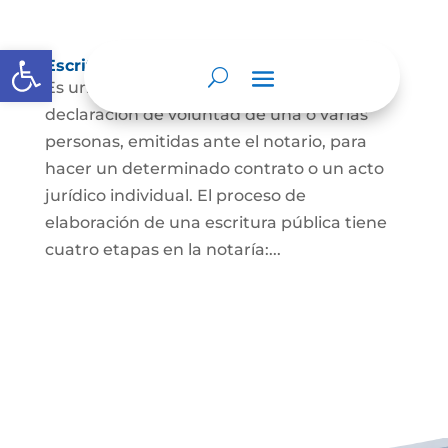
Abrir barra de herramientas
Escritura Pública
Es un documento que contiene la
declaración de voluntad de una o varias
personas, emitidas ante el notario, para
hacer un determinado contrato o un acto
jurídico individual. El proceso de
elaboración de una escritura pública tiene
cuatro etapas en la notaría:...